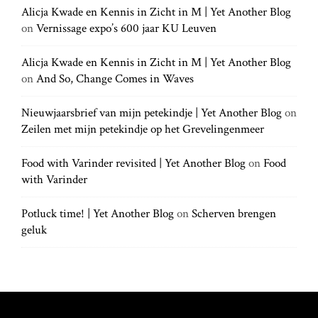
a
h
Alicja Kwade en Kennis in Zicht in M | Yet Another Blog
h
.
t
on
Vernissage expo’s 600 jaar KU Leuven
f
.
o
.
r
Alicja Kwade en Kennis in Zicht in M | Yet Another Blog
i
:
on
And So, Change Comes in Waves
o
Nieuwjaarsbrief van mijn petekindje | Yet Another Blog
on
Zeilen met mijn petekindje op het Grevelingenmeer
n
Food with Varinder revisited | Yet Another Blog
on
Food
with Varinder
Potluck time! | Yet Another Blog
on
Scherven brengen
geluk