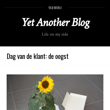
S
YAB MENU
k
i
Yet Another Blog
p
t
o
Life on my side
c
o
n
t
Dag van de klant: de oogst
e
n
t