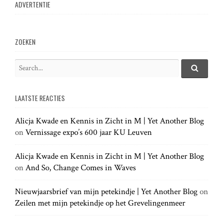
ADVERTENTIE
a
v
ZOEKEN
i
S
e
S
g
e
a
a
LAATSTE REACTIES
r
r
a
c
c
h
Alicja Kwade en Kennis in Zicht in M | Yet Another Blog
h
.
t
on
Vernissage expo’s 600 jaar KU Leuven
f
.
o
.
r
Alicja Kwade en Kennis in Zicht in M | Yet Another Blog
i
:
on
And So, Change Comes in Waves
o
Nieuwjaarsbrief van mijn petekindje | Yet Another Blog
on
Zeilen met mijn petekindje op het Grevelingenmeer
n