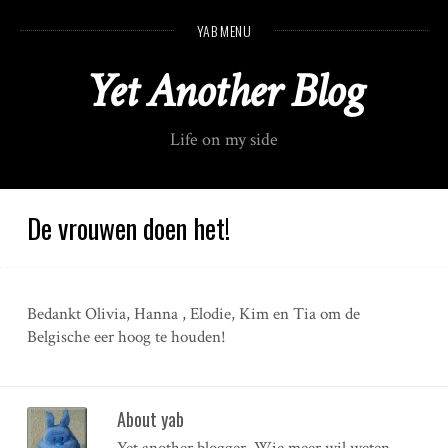
S
YAB MENU
k
i
Yet Another Blog
p
t
o
Life on my side
c
o
n
t
De vrouwen doen het!
e
n
t
Bedankt Olivia, Hanna , Elodie, Kim en Tia om de
Belgische eer hoog te houden!
About yab