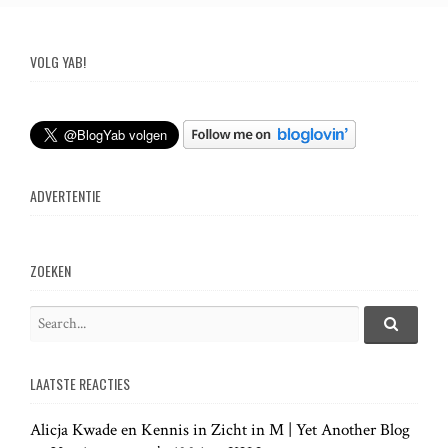
o
s
VOLG YAB!
t
n
ADVERTENTIE
a
v
ZOEKEN
i
S
e
S
g
e
a
a
LAATSTE REACTIES
r
r
a
c
c
h
Alicja Kwade en Kennis in Zicht in M | Yet Another Blog
h
.