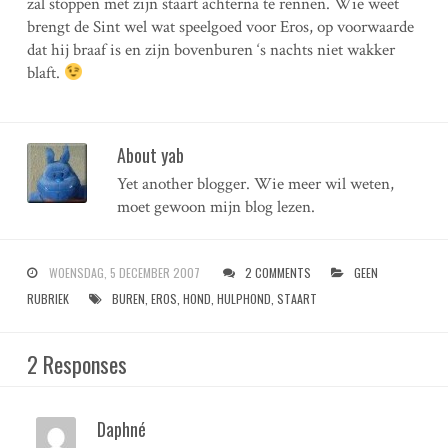
zal stoppen met zijn staart achterna te rennen. Wie weet
brengt de Sint wel wat speelgoed voor Eros, op voorwaarde
dat hij braaf is en zijn bovenburen ‘s nachts niet wakker
blaft.
About yab
Yet another blogger. Wie meer wil weten,
moet gewoon mijn blog lezen.
WOENSDAG, 5 DECEMBER 2007
2 COMMENTS
GEEN
RUBRIEK
BUREN
,
EROS
,
HOND
,
HULPHOND
,
STAART
2 Responses
Daphné