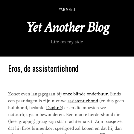
S
YAB MENU
k
i
Yet Another Blog
p
t
o
Life on my side
c
o
n
t
Eros, de assistentiehond
e
n
t
Zonet even langsgegaan bij
onze blinde onderbuur
. Sinds
een paar dagen is zijn nieuwe
assistentiehond
(en dus geen
hulphond, bedankt
Daphné
) er en die moesten we
natuurlijk gaan bewonderen. Een mooie herdershond die
(heel grappig) graag zijn staart achterna zit. Zijn baasje zei
dat hij Eros binnenkort speelgoed zal kopen en dat hij dan