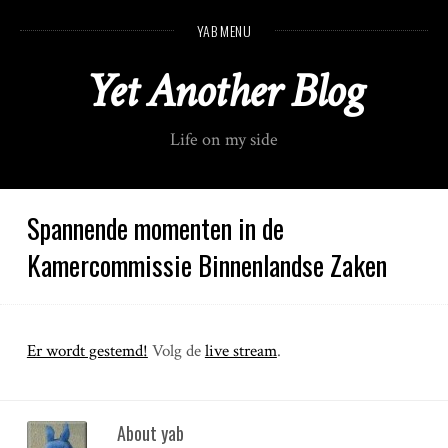
S
YAB MENU
k
i
Yet Another Blog
p
t
o
Life on my side
c
o
n
t
Spannende momenten in de
e
Kamercommissie Binnenlandse Zaken
n
t
Er wordt gestemd!
Volg de
live stream
.
About yab