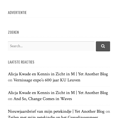
n
ADVERTENTIE
a
v
ZOEKEN
i
S
e
S
g
e
a
a
LAATSTE REACTIES
r
r
a
c
c
h
Alicja Kwade en Kennis in Zicht in M | Yet Another Blog
h
.
t
on
Vernissage expo’s 600 jaar KU Leuven
f
.
o
.
r
Alicja Kwade en Kennis in Zicht in M | Yet Another Blog
i
:
on
And So, Change Comes in Waves
o
Nieuwjaarsbrief van mijn petekindje | Yet Another Blog
on
Zeilen met mijn petekindje op het Grevelingenmeer