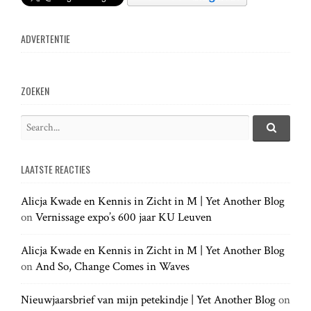
n
ADVERTENTIE
a
v
ZOEKEN
i
S
e
S
g
e
a
a
LAATSTE REACTIES
r
r
a
c
c
h
Alicja Kwade en Kennis in Zicht in M | Yet Another Blog
h
.
t
on
Vernissage expo’s 600 jaar KU Leuven
f
.
o
.
r
Alicja Kwade en Kennis in Zicht in M | Yet Another Blog
i
:
on
And So, Change Comes in Waves
o
Nieuwjaarsbrief van mijn petekindje | Yet Another Blog
on