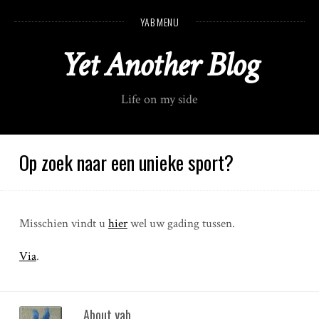
S
YAB MENU
k
i
Yet Another Blog
p
t
o
Life on my side
c
o
n
t
Op zoek naar een unieke sport?
e
n
t
Misschien vindt u
hier
wel uw gading tussen.
Via
.
About yab