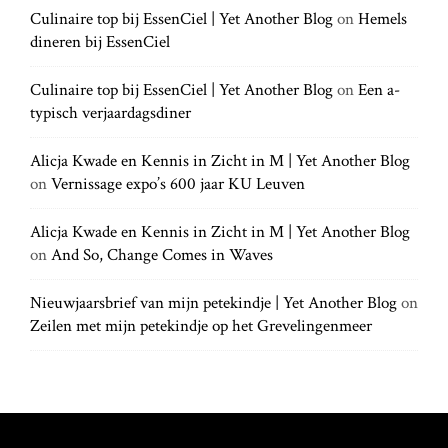
a
h
Culinaire top bij EssenCiel | Yet Another Blog
on
Hemels
h
.
t
dineren bij EssenCiel
f
.
o
.
r
Culinaire top bij EssenCiel | Yet Another Blog
on
Een a-
i
:
typisch verjaardagsdiner
o
Alicja Kwade en Kennis in Zicht in M | Yet Another Blog
on
Vernissage expo’s 600 jaar KU Leuven
n
Alicja Kwade en Kennis in Zicht in M | Yet Another Blog
on
And So, Change Comes in Waves
Nieuwjaarsbrief van mijn petekindje | Yet Another Blog
on
Zeilen met mijn petekindje op het Grevelingenmeer