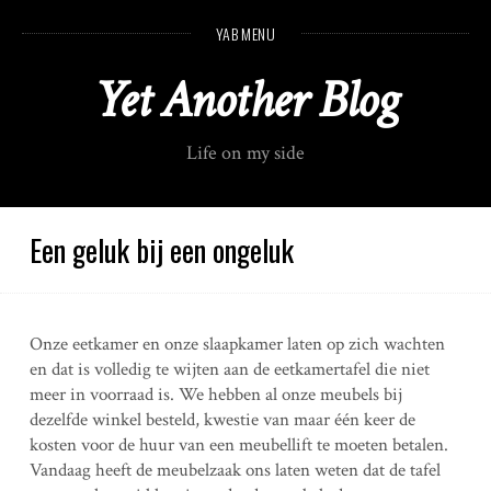
S
YAB MENU
k
i
Yet Another Blog
p
t
o
Life on my side
c
o
n
t
Een geluk bij een ongeluk
e
n
t
Onze eetkamer en onze slaapkamer laten op zich wachten
en dat is volledig te wijten aan de eetkamertafel die niet
meer in voorraad is. We hebben al onze meubels bij
dezelfde winkel besteld, kwestie van maar één keer de
kosten voor de huur van een meubellift te moeten betalen.
Vandaag heeft de meubelzaak ons laten weten dat de tafel