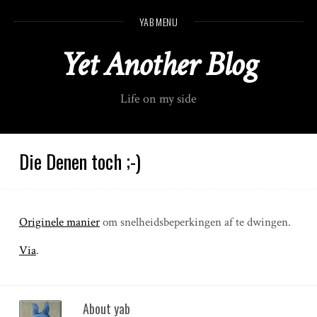
S
YAB MENU
k
i
Yet Another Blog
p
t
o
Life on my side
c
o
n
t
Die Denen toch ;-)
e
n
t
Originele manier
om snelheidsbeperkingen af te dwingen.
Via
.
About yab