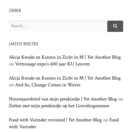
v
ZOEKEN
i
S
e
S
g
e
a
a
LAATSTE REACTIES
r
r
a
c
c
h
Alicja Kwade en Kennis in Zicht in M | Yet Another Blog
h
.
t
on
Vernissage expo’s 600 jaar KU Leuven
f
.
o
.
r
Alicja Kwade en Kennis in Zicht in M | Yet Another Blog
i
:
on
And So, Change Comes in Waves
o
Nieuwjaarsbrief van mijn petekindje | Yet Another Blog
on
Zeilen met mijn petekindje op het Grevelingenmeer
n
Food with Varinder revisited | Yet Another Blog
on
Food
with Varinder