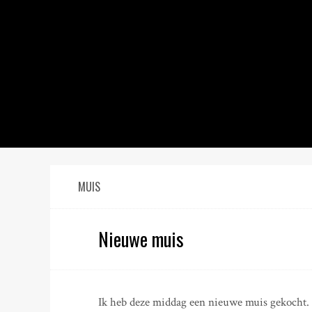
S
k
i
p
t
o
c
o
n
t
e
n
MUIS
t
Nieuwe muis
Ik heb deze middag een nieuwe muis gekocht.