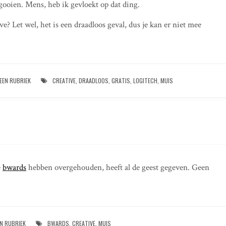
gooien. Mens, heb ik gevloekt op dat ding.
e? Let wel, het is een draadloos geval, dus je kan er niet mee
EEN RUBRIEK
CREATIVE
,
DRAADLOOS
,
GRATIS
,
LOGITECH
,
MUIS
e
bwards
hebben overgehouden, heeft al de geest gegeven. Geen
N RUBRIEK
BWARDS
,
CREATIVE
,
MUIS