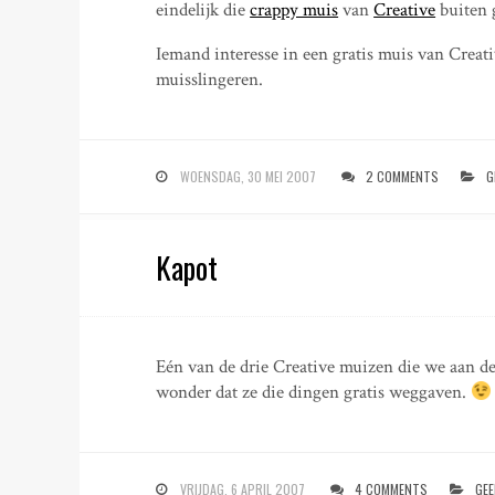
eindelijk die
crappy muis
van
Creative
buiten 
Iemand interesse in een gratis muis van Creativ
muisslingeren.
WOENSDAG, 30 MEI 2007
2 COMMENTS
G
Kapot
Eén van de drie Creative muizen die we aan d
wonder dat ze die dingen gratis weggaven.
VRIJDAG, 6 APRIL 2007
4 COMMENTS
GEE