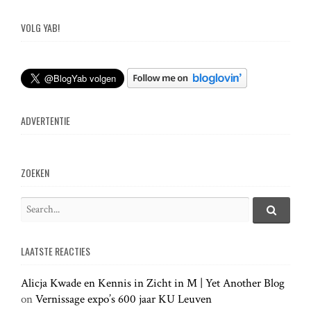
VOLG YAB!
ADVERTENTIE
ZOEKEN
S
e
S
e
a
a
LAATSTE REACTIES
r
r
c
c
h
Alicja Kwade en Kennis in Zicht in M | Yet Another Blog
h
.
on
Vernissage expo’s 600 jaar KU Leuven
f
.