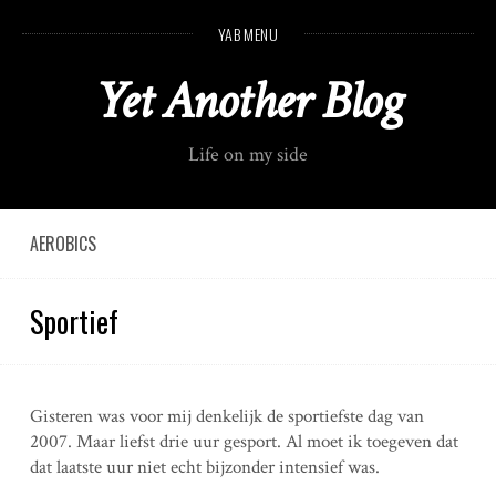
S
YAB MENU
k
i
Yet Another Blog
p
t
o
Life on my side
c
o
n
t
AEROBICS
e
n
Sportief
t
Gisteren was voor mij denkelijk de sportiefste dag van
2007. Maar liefst drie uur gesport. Al moet ik toegeven dat
dat laatste uur niet echt bijzonder intensief was.