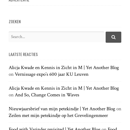
ZOEKEN
S
e
S
e
a
a
LAATSTE REACTIES
r
r
c
c
h
Alicja Kwade en Kennis in Zicht in M | Yet Another Blog
h
.
on
Vernissage expo’s 600 jaar KU Leuven
f
.
o
.
r
Alicja Kwade en Kennis in Zicht in M | Yet Another Blog
:
on
And So, Change Comes in Waves
Nieuwjaarsbrief van mijn petekindje | Yet Another Blog
on
Zeilen met mijn petekindje op het Grevelingenmeer
Food with Varinder revisited | Yet Another Blog
on
Food