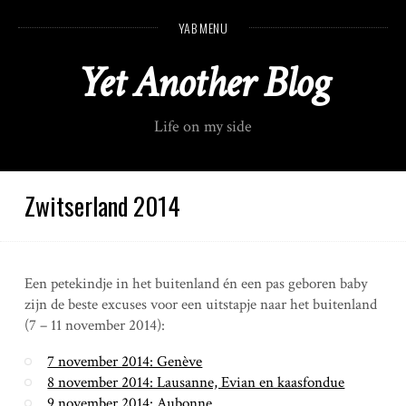
S
YAB MENU
k
i
Yet Another Blog
p
t
o
Life on my side
c
o
n
t
Zwitserland 2014
e
n
t
Een petekindje in het buitenland én een pas geboren baby
zijn de beste excuses voor een uitstapje naar het buitenland
(7 – 11 november 2014):
7 november 2014: Genève
8 november 2014: Lausanne, Evian en kaasfondue
9 november 2014: Aubonne