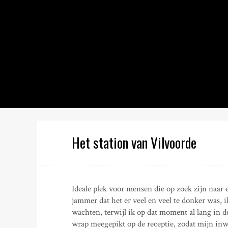
S
k
i
p
t
o
c
o
n
t
e
n
Het station van Vilvoorde
t
Ideale plek voor mensen die op zoek zijn naar e
jammer dat het er veel en veel te donker was, i
wachten, terwijl ik op dat moment al lang in 
wrap meegepikt op de receptie, zodat mijn in