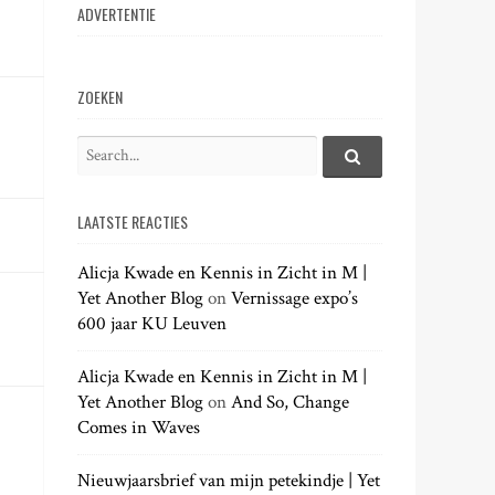
ADVERTENTIE
ZOEKEN
S
e
S
e
a
a
LAATSTE REACTIES
r
r
c
c
h
Alicja Kwade en Kennis in Zicht in M |
h
.
Yet Another Blog
on
Vernissage expo’s
f
.
600 jaar KU Leuven
o
.
r
:
Alicja Kwade en Kennis in Zicht in M |
Yet Another Blog
on
And So, Change
Comes in Waves
Nieuwjaarsbrief van mijn petekindje | Yet