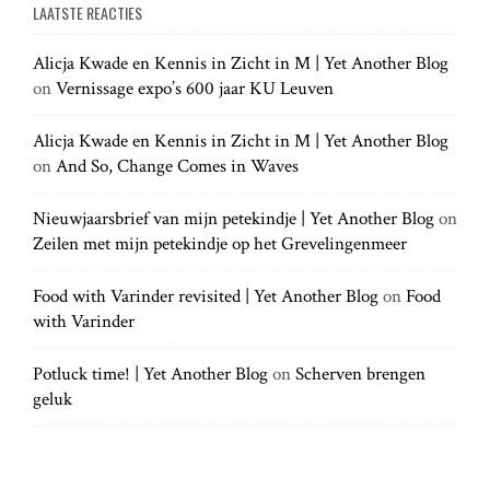
a
LAATSTE REACTIES
r
r
a
c
c
h
Alicja Kwade en Kennis in Zicht in M | Yet Another Blog
h
.
t
on
Vernissage expo’s 600 jaar KU Leuven
f
.
o
.
r
Alicja Kwade en Kennis in Zicht in M | Yet Another Blog
i
:
on
And So, Change Comes in Waves
o
Nieuwjaarsbrief van mijn petekindje | Yet Another Blog
on
Zeilen met mijn petekindje op het Grevelingenmeer
n
Food with Varinder revisited | Yet Another Blog
on
Food
with Varinder
Potluck time! | Yet Another Blog
on
Scherven brengen
geluk