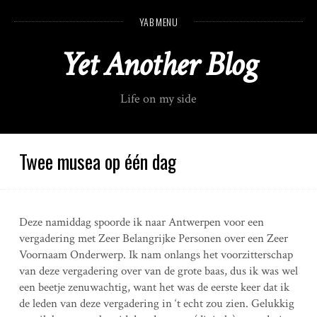
S
YAB MENU
k
i
Yet Another Blog
p
t
o
Life on my side
c
o
n
t
Twee musea op één dag
e
n
t
Deze namiddag spoorde ik naar Antwerpen voor een
vergadering met Zeer Belangrijke Personen over een Zeer
Voornaam Onderwerp. Ik nam onlangs het voorzitterschap
van deze vergadering over van de grote baas, dus ik was wel
een beetje zenuwachtig, want het was de eerste keer dat ik
de leden van deze vergadering in ‘t echt zou zien. Gelukkig