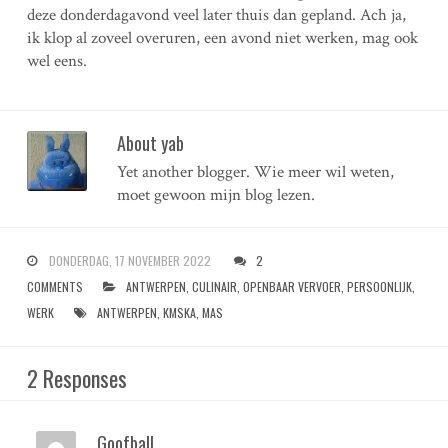
deze donderdagavond veel later thuis dan gepland. Ach ja,
ik klop al zoveel overuren, een avond niet werken, mag ook
wel eens.
About yab
Yet another blogger. Wie meer wil weten,
moet gewoon mijn blog lezen.
DONDERDAG, 17 NOVEMBER 2022
2
COMMENTS
ANTWERPEN
,
CULINAIR
,
OPENBAAR VERVOER
,
PERSOONLIJK
,
WERK
ANTWERPEN
,
KMSKA
,
MAS
2 Responses
Goofball