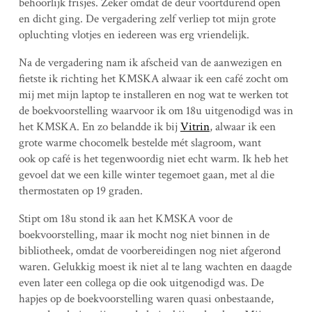
behoorlijk frisjes. Zeker omdat de deur voortdurend open
en dicht ging. De vergadering zelf verliep tot mijn grote
opluchting vlotjes en iedereen was erg vriendelijk.
Na de vergadering nam ik afscheid van de aanwezigen en
fietste ik richting het KMSKA alwaar ik een café zocht om
mij met mijn laptop te installeren en nog wat te werken tot
de boekvoorstelling waarvoor ik om 18u uitgenodigd was in
het KMSKA. En zo belandde ik bij
Vitrin
, alwaar ik een
grote warme chocomelk bestelde mét slagroom, want
ook op café is het tegenwoordig niet echt warm. Ik heb het
gevoel dat we een kille winter tegemoet gaan, met al die
thermostaten op 19 graden.
Stipt om 18u stond ik aan het KMSKA voor de
boekvoorstelling, maar ik mocht nog niet binnen in de
bibliotheek, omdat de voorbereidingen nog niet afgerond
waren. Gelukkig moest ik niet al te lang wachten en daagde
even later een collega op die ook uitgenodigd was. De
hapjes op de boekvoorstelling waren quasi onbestaande,