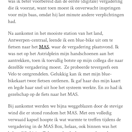
was ik beter voorbereid dan de eerste (digitale) vergadering
die ik voorzat, want toen moest ik onverwacht inspringen
voor mijn baas, omdat hij last minute andere verplichtingen
had.
Na aankomst in het mooiste station van het land,
Antwerpen-centraal, leende ik een blue-bike uit om te
fietsen naar het
MAS
, waar de vergadering plaatsvond. Ik
was net op het Astridplein mijn handschoenen aan het
aantrekken, toen ik toevallig botste op mijn collega die naar
dezelfde vergadering moest. Ze probeerde tevergeefs een
Velo te ontgrendelen. Gelukkig kan ik met mijn blue-
bikekaart twee fietsen ontlenen. Ik gaf haar dus mijn kaart
en legde haar snel uit hoe het systeem werkte. En zo had ik
gezelschap op de fiets naar het MAS.
Bij aankomst werden we bijna weggeblazen door de stevige
wind die er stond rondom het MAS. Met een volledig
verwaaid kapsel hoopte ik wat warmte te treffen tijdens de
vergadering in de MAS Box, helaas, ook binnen was het